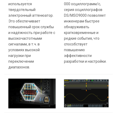
используется
000 осциллограмм/с,
твердотельный
серия осциллографов
электронный аттенюатор.
DS/MSO9000 позволяет
Это обеспечивает
инженерам быстрее
повышенный срок службы
обнаруживать
и надёжность при работе с
кратковременные и
высокочастотными
редкие события, что
сигналами, в т.ч. в
способствует
условиях высокой
повышению
нагрузки при
эффективности
переключении
разработки и настройки.
диапазонов.