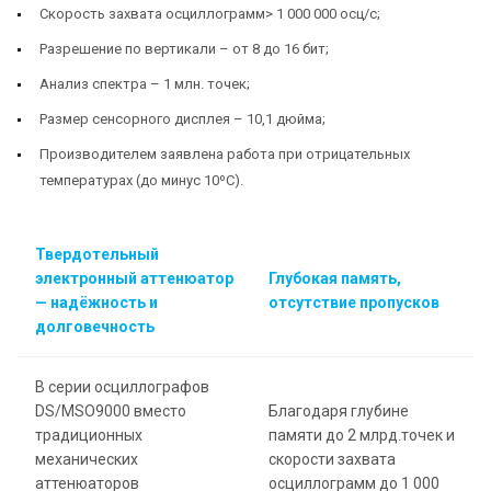
Скорость захвата осциллограмм> 1 000 000 осц/с;
Разрешение по вертикали – от 8 до 16 бит;
Анализ спектра – 1 млн. точек;
Размер сенсорного дисплея – 10,1 дюйма;
Производителем заявлена работа при отрицательных
температурах (до минус 10ºС).
Твердотельный
электронный аттенюатор
Глубокая память,
— надёжность и
отсутствие пропусков
долговечность
В серии осциллографов
DS/MSO9000 вместо
Благодаря глубине
традиционных
памяти до 2 млрд.точек и
механических
скорости захвата
аттенюаторов
осциллограмм до 1 000